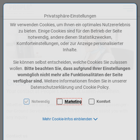
Toggle n
Privatsphäre-Einstellungen
Zum Inhalt springen [AK + 0]
Zum Hauptmenü springen [AK + 1]
Zum Meta-Menü oben (rechts) springen [AK + 2]
Zum Icon-Menü unten am Browserrand springen [AK + 3]
Zum Widget-Menü rechts springen [AK + 4]
Zum Footer-Menü unten (angedockt an Browserrand) springen [AK + 5]
Zu den Inhalten im Fußbereich springen [AK + 6]
Wir verwenden Cookies, um Ihnen ein optimales Nutzererlebnis
zu bieten. Einige Cookies sind für den Betrieb der Seite
notwendig, andere dienen Statistikzwecken,
Komforteinstellungen, oder zur Anzeige personalisierter
Inhalte.
Sie können selbst entscheiden, welche Cookies Sie zulassen
wollen.
Bitte beachten Sie, dass aufgrund Ihrer Einstellungen
womöglich nicht mehr alle Funktionalitäten der Seite
Ground Services LSZR
verfügbar sind.
Weitere Informationen finden Sie in unserer
Datenschutzerklärung und Cookie Policy.
Your contact at People's Airport St.Gallen-Altenrhein.
Notwendig
Marketing
Komfort
Whether you are an operator, a pilot or an individual passenger -
our Ground Services employees will be happy to assist you with
any inquiry.
Mehr Cookie-Infos einblenden
Contact us