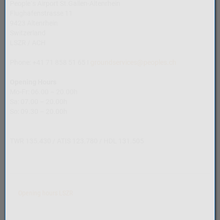
People´s Airport St.Gallen-Altenrhein
Flughafenstrasse 11
9423 Altenrhein
Switzerland
LSZR / ACH
Phone: +41 71 858 51 65 I
groundservices@peoples.ch
Opening Hours
Mo-Fr: 06.00 – 20.00h
Sa: 07.00 – 20.00h
So: 09.30 – 20.00h
TWR 135.430 / ATIS 123.780 / HDL 131.505
Opening hours LSZR