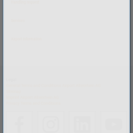
Handling request
Services
Airport information
Legal
General Terms and Conditions Airport Altenrhein AG
Sitemap
Imprint Airport Altenrhein AG
Privacy Terms and Conditions