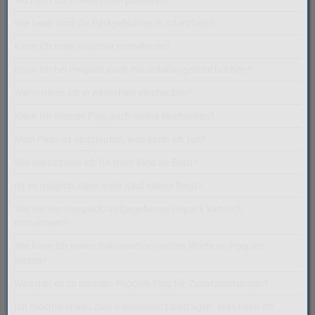
Wo kann ich in Altenrhein parkieren?
Wie teuer sind die Parkgebühren in Altenrhein?
Kann ich mein Haustier mitnehmen?
Kann ich bei People’s auch Pauschalangebote buchen?
Wann muss ich in Altenrhein einchecken?
Kann ich meinen Flug auch online einchecken?
Mein Pass ist abgelaufen, was kann ich tun?
Wie viel bezahle ich für mein Kind an Bord?
Ist es möglich, dass mein Kind alleine fliegt?
Wie viel Handgepäck/aufgegebenes Gepäck kann ich
mitnehmen?
Wie kann ich meine Reklamation/netten Worte an People’s
leisten?
Was gibt es zu meinem People’s Flug für Zusatzleistungen?
Ich möchte etwas zum Klimaschutz beitragen. Was kann ich