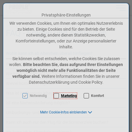
Toggle n
Privatsphäre-Einstellungen
Zum Inhalt springen [AK + 0]
Zum Hauptmenü springen [AK + 1]
Zum Meta-Menü oben (rechts) springen [AK + 2]
Zum Icon-Menü unten am Browserrand springen [AK + 3]
Zum Widget-Menü rechts springen [AK + 4]
Zum Footer-Menü unten (angedockt an Browserrand) springen [AK + 5]
Zu den Inhalten im Fußbereich springen [AK + 6]
Wir verwenden Cookies, um Ihnen ein optimales Nutzererlebnis
zu bieten. Einige Cookies sind für den Betrieb der Seite
FAQ - Fragen und Antworten
notwendig, andere dienen Statistikzwecken,
Komforteinstellungen, oder zur Anzeige personalisierter
Inhalte.
Wohin kann ich ab Altenrhein überall hinfliegen?
Sie können selbst entscheiden, welche Cookies Sie zulassen
Wie kann ich meinen Flug buchen?
wollen.
Bitte beachten Sie, dass aufgrund Ihrer Einstellungen
womöglich nicht mehr alle Funktionalitäten der Seite
Wie kann ich meinen Flug bezahlen?
verfügbar sind.
Weitere Informationen finden Sie in unserer
Datenschutzerklärung und Cookie Policy.
Wieviel kostet ein Flugticket?
Was ist im Flugpreis inbegriffen?
Notwendig
Marketing
Komfort
Ist eine Namensänderung möglich?
Umbuchungs- und Stornierungsgebühren
Mehr Cookie-Infos einblenden
Kann ich auch nur den Flug für die Sommerziele buchen?