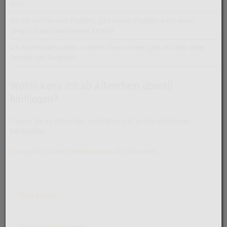
tun?
Ich bin ein Fan von People’s, gibt es von People’s auch einen
Shop mit personalisierten Artikel?
Ich möchte jemanden an Bord überraschen, gibt es dafür einen
Service von People’s?
Wohin kann ich ab Altenrhein überall
hinfliegen?
Fliegen Sie ab Altenrhein nach Wien und zu den schönsten
Ferienzielen.
Hier geht's zu allen Destinationen ab Altenrhein.
Flüge buchen
Check-In Informationen