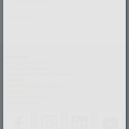
People's News
Rechtliches
AGB Fluglinie People's
AGB Airport Altenrhein AG
Nutzungsordnung Airport Altenrhein AG
Sitemap
Impressum People's Holding AG
Datenschutz
Barrierefreiheitserklärung
Special Assistance