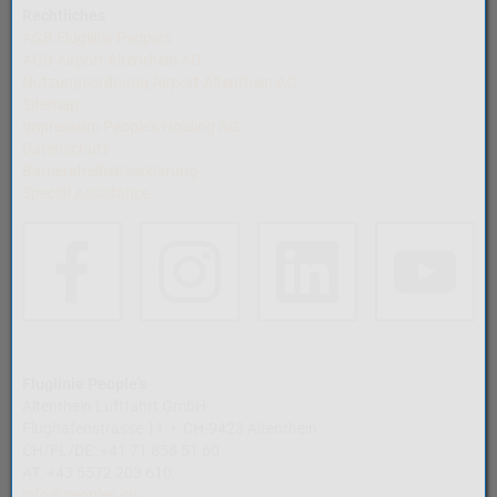
Rechtliches
AGB Fluglinie People's
AGB Airport Altenrhein AG
Nutzungsordnung Airport Altenrhein AG
Sitemap
Impressum People's Holding AG
Datenschutz
Barrierefreiheitserklärung
Special Assistance
Fluglinie People's
Altenrhein Luftfahrt GmbH
Flughafenstrasse 11 • CH-9423 Altenrhein
CH/FL/DE: +41 71 858 51 60
AT: +43 5572 203 610
info@peoples.ch