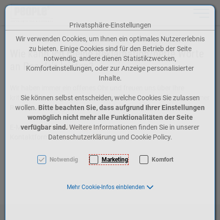
Toggle n
Privatsphäre-Einstellungen
Zum Inhalt springen [AK + 0]
Zum Hauptmenü springen [AK + 1]
Zum Meta-Menü oben (rechts) springen [AK + 2]
Zum Icon-Menü unten am Browserrand springen [AK + 3]
Zum Widget-Menü rechts springen [AK + 4]
Zum Footer-Menü unten (angedockt an Browserrand) springen [AK + 5]
Zu den Inhalten im Fußbereich springen [AK + 6]
Wir verwenden Cookies, um Ihnen ein optimales Nutzererlebnis
zu bieten. Einige Cookies sind für den Betrieb der Seite
Wie kann ich meine Reklamation/nette Worte
notwendig, andere dienen Statistikzwecken,
an People’s leisten?
Komforteinstellungen, oder zur Anzeige personalisierter
Inhalte.
Wir haben immer ein offenes Ohr und freuen uns über Ihre
kritische Meinung sowie auch Komplimente über unsere Customer
Sie können selbst entscheiden, welche Cookies Sie zulassen
Relation Abteilung.
wollen.
Bitte beachten Sie, dass aufgrund Ihrer Einstellungen
womöglich nicht mehr alle Funktionalitäten der Seite
E-Mail:
verfügbar sind.
customerrelation@peoples.ch
Weitere Informationen finden Sie in unserer
Kontaktformular:
Datenschutzerklärung und Cookie Policy.
hier ausfüllen
Notwendig
Marketing
Komfort
Mehr Cookie-Infos einblenden