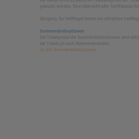
Wir bieten unterschiedliche Preiskategorien an. Tic
gebucht werden. Eine Übersicht aller Tarifklassen fi
Übrigens, für Vielflieger bieten wir attraktive Vielfl
Sommerdestinationen
Die Ticketpreise der Sommerdestinationen sind abhä
die Tickets je nach Reiseveranstalter.
Zu den Sommerdestinationen