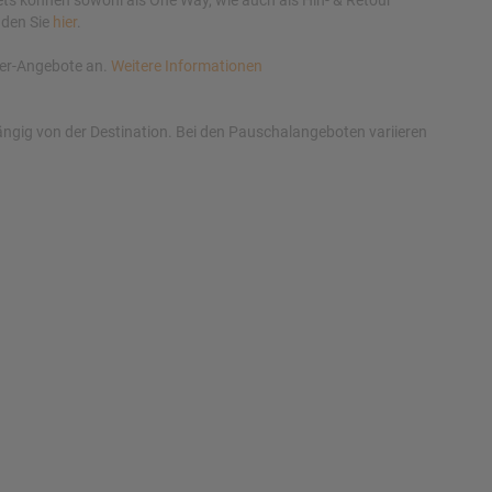
kets können sowohl als One Way, wie auch als Hin- & Retour
nden Sie
hier
.
ieger-Angebote an.
Weitere Informationen
ngig von der Destination. Bei den Pauschalangeboten variieren