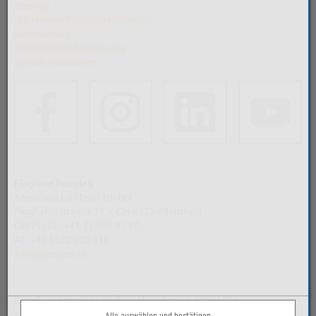
Sitemap
Impressum People's Holding AG
Datenschutz
Barrierefreiheitserklärung
Special Assistance
Fluglinie People's
Altenrhein Luftfahrt GmbH
Flughafenstrasse 11 • CH-9423 Altenrhein
CH/FL/DE: +41 71 858 51 60
AT: +43 5572 203 610
info@peoples.ch
People´s Airport St.Gallen-Altenrhein (LSZR/ACH)
Airport Altenrhein AG