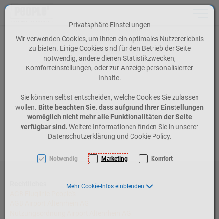
Toggle n
Privatsphäre-Einstellungen
Zum Inhalt springen [AK + 0]
Zum Hauptmenü springen [AK + 1]
Zum Meta-Menü oben (rechts) springen [AK + 2]
Zum Icon-Menü unten am Browserrand springen [AK + 3]
Zum Widget-Menü rechts springen [AK + 4]
Zum Footer-Menü unten (angedockt an Browserrand) springen [AK + 5]
Zu den Inhalten im Fußbereich springen [AK + 6]
Wir verwenden Cookies, um Ihnen ein optimales Nutzererlebnis
zu bieten. Einige Cookies sind für den Betrieb der Seite
notwendig, andere dienen Statistikzwecken,
Komforteinstellungen, oder zur Anzeige personalisierter
Inhalte.
Sie können selbst entscheiden, welche Cookies Sie zulassen
wollen.
Bitte beachten Sie, dass aufgrund Ihrer Einstellungen
womöglich nicht mehr alle Funktionalitäten der Seite
verfügbar sind.
Weitere Informationen finden Sie in unserer
Datenschutzerklärung und Cookie Policy.
Notwendig
Marketing
Komfort
Rechtliches
Mehr Cookie-Infos einblenden
AGB Fluglinie People's
AGB Airport Altenrhein AG
Nutzungsordnung Airport Altenrhein AG