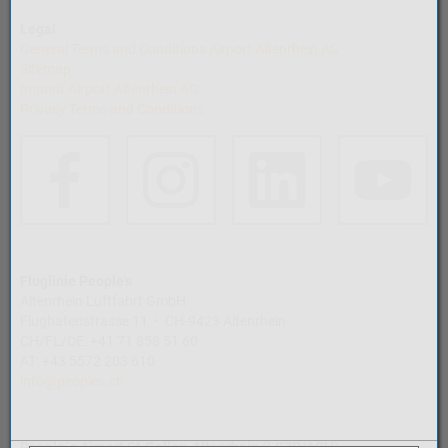
Legal
General Terms and Conditions Airport Altenrhein AG
Sitemap
Imprint Airport Altenrhein AG
Privacy Terms and Conditions
Fluglinie People's
Altenrhein Luftfahrt GmbH
Flughafenstrasse 11 • CH-9423 Altenrhein
CH/FL/DE: +41 71 858 51 60
AT: +43 5572 203 610
info@peoples.ch
People´s Airport St.Gallen-Altenrhein (LSZR/ACH)