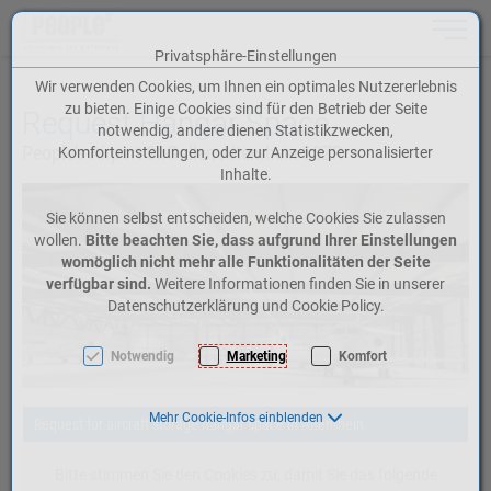
Toggle n
Privatsphäre-Einstellungen
Zum Inhalt springen [AK + 0]
Zum Hauptmenü springen [AK + 1]
Zum Meta-Menü oben (rechts) springen [AK + 2]
Zum Icon-Menü unten am Browserrand springen [AK + 3]
Zum Widget-Menü rechts springen [AK + 4]
Zum Footer-Menü unten (angedockt an Browserrand) springen [AK + 5]
Zu den Inhalten im Fußbereich springen [AK + 6]
Wir verwenden Cookies, um Ihnen ein optimales Nutzererlebnis
zu bieten. Einige Cookies sind für den Betrieb der Seite
Request Hangar Space
notwendig, andere dienen Statistikzwecken,
People's Airport St.Gallen-Altenrhein LSZR
Komforteinstellungen, oder zur Anzeige personalisierter
Inhalte.
Sie können selbst entscheiden, welche Cookies Sie zulassen
wollen.
Bitte beachten Sie, dass aufgrund Ihrer Einstellungen
womöglich nicht mehr alle Funktionalitäten der Seite
verfügbar sind.
Weitere Informationen finden Sie in unserer
Datenschutzerklärung und Cookie Policy.
Notwendig
Marketing
Komfort
Mehr Cookie-Infos einblenden
Request for aircraft storage hangar space in Altenrhein
Bitte stimmen Sie den Cookies zu, damit Sie das folgende