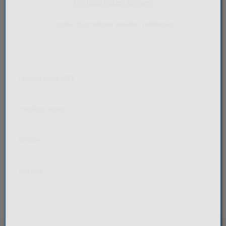
Formular nutzen können.
Cookie Informationen ansehen/zustimmen
Opening hours LSZR
Handling request
Services
Webcam